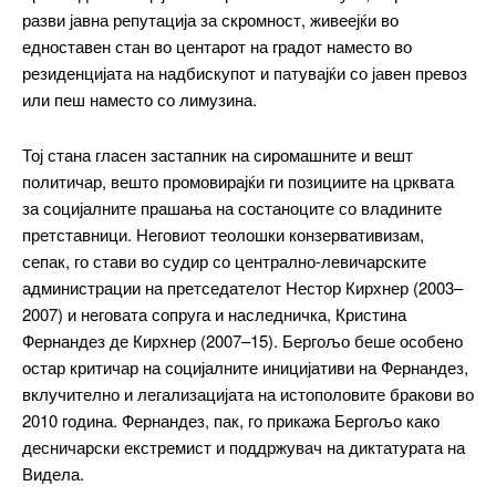
разви јавна репутација за скромност, живеејќи во
едноставен стан во центарот на градот наместо во
ИЗБЕРЕТЕ ПЛАН
резиденцијата на надбискупот и патувајќи со јавен превоз
или пеш наместо со лимузина.
Full member access:
Тој стана гласен застапник на сиромашните и вешт
Etiam est nibh, lobortis sit
политичар, вешто промовирајќи ги позициите на црквата
Praesent euismod ac
за социјалните прашања на состаноците со владините
Ut mollis pellentesque tortor
претставници. Неговиот теолошки конзервативизам,
Nullam eu erat condimentum
сепак, го стави во судир со централно-левичарските
Donec quis est ac felis
администрации на претседателот Нестор Кирхнер (2003–
Orci varius natoque dolor
2007) и неговата сопруга и наследничка, Кристина
Фернандез де Кирхнер (2007–15). Бергољо беше особено
Yearly pricing
Monthly pricing
остар критичар на социјалните иницијативи на Фернандез,
вклучително и легализацијата на истополовите бракови во
2010 година. Фернандез, пак, го прикажа Бергољо како
десничарски екстремист и поддржувач на диктатурата на
Видела.