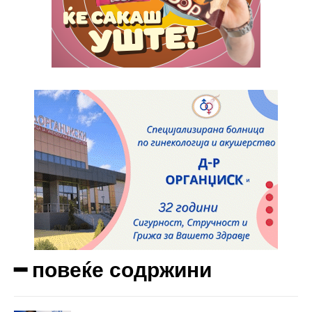
━ повеќе содржини