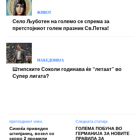
ЖИВОТ
Село Љуботен на големо се спрема за
претстојниот голем празник Св.Петка!
МАКЕДОНИЈА
Штипските Соколи годинава ќе “летаат” во
Супер лигата?
претходниот член,
Следната статија
Синоќа приведен
ГОЛЕМА ПОБУНА ВО
штипјанец, возел со
ГЕРМАНИЈА ЗА НОВИТЕ
скоро 2 промили
ПРАВИЛА ЗА