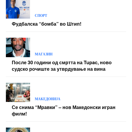
СПОРТ
Фудбалска “бомба” во Штип!
МАГАЗИН
После 30 години од смртта на Tupac, ново
судско рочиште за утврдување на вина
МАКЕДОНИЈА
Се снима “Мравки” – нов Македонски игран
филм!