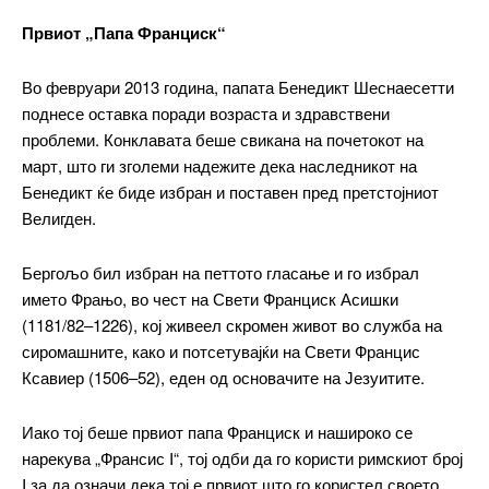
Првиот „Папа Франциск“
Во февруари 2013 година, папата Бенедикт Шеснаесетти
поднесе оставка поради возраста и здравствени
проблеми. Конклавата беше свикана на почетокот на
март, што ги зголеми надежите дека наследникот на
Бенедикт ќе биде избран и поставен пред претстојниот
Велигден.
Бергољо бил избран на петтото гласање и го избрал
името Фрањо, во чест на Свети Франциск Асишки
(1181/82–1226), кој живеел скромен живот во служба на
сиромашните, како и потсетувајќи на Свети Францис
Ксавиер (1506–52), еден од основачите на Језуитите.
Иако тој беше првиот папа Франциск и нашироко се
нарекува „Франсис I“, тој одби да го користи римскиот број
I за да означи дека тој е првиот што го користел своето