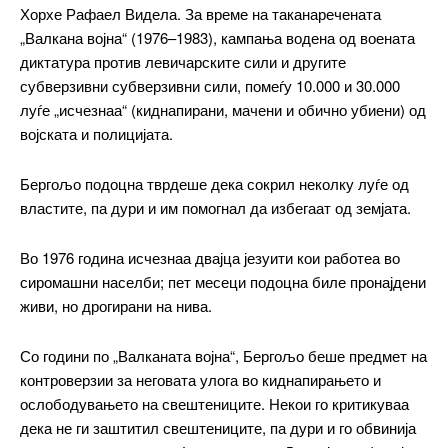
Хорхе Рафаел Видела. За време на таканаречената
„Валкана војна“ (1976–1983), кампања водена од воената
диктатура против левичарските сили и другите
субверзивни субверзивни сили, помеѓу 10.000 и 30.000
луѓе „исчезнаа“ (киднапирани, мачени и обично убиени) од
војската и полицијата.
Бергољо подоцна тврдеше дека сокрил неколку луѓе од
властите, па дури и им помогнал да избегаат од земјата.
━ pricing plans
Во 1976 година исчезнаа двајца језуити кои работеа во
сиромашни населби; пет месеци подоцна биле пронајдени
живи, но дрогирани на нива.
Free
Со години по „Валканата војна“, Бергољо беше предмет на
контроверзии за неговата улога во киднапирањето и
ослободувањето на свештениците. Некои го критикуваа
бесплатно
/ forever
дека не ги заштитил свештениците, па дури и го обвинија