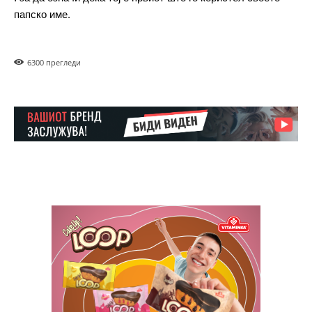
папско име.
630
0 прегледи