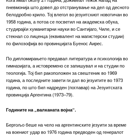
пневмонија што довел до отстранување на дел од десното
белодробно крило. Тој влегол во језуитскиот новотичан во
1958 година, а потоа се посветил на академска обука,
студирајќи хуманитарни науки во Сантијаго, Чиле, и се
стекнал со лиценца (еквивалент на магистерски студии)
по филозофија во провинцијата Буенос Аирес.
По дипломирањето предавал литература и психологија во
гимназијата, а истовремено се запишувал и на студии по
теологија. Тој бил ракоположен за свештеник во 1969
година, а последните завети ги дал во језуитите во 1973
година, по што бил надреден (поглавар) на Језуитската
провинција Аргентина (1973–79).
Годините на „валканата војна“.
Бергољо беше на чело на аргентинските језуити за време
на воениот удар во 1976 година предводен од генералот