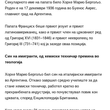
Секуларното име на папата било Хорхе Марио Бергољо.
Роден е на 17 декември 1936 година во Буенос Аирес,
главниот град на Аргентина.
Папата Франциск беше првиот језуит и првиот
латиноамериканец, како и првиот член на црковниот ред
од Григориј XVI (1831–1846) и првиот неевропеец по
Григориј III (731–741) кој ја зазеде оваа позиција.
Син на имигранти, од хемиски техничар премина во
теологија
Хорхе Марио Бергољо бил син на италијански имигранти
во Аргентина. Откако завршил средно училиште за да
стане хемиски техничар, работел кратко во
прехранбената индустрија, но почувствувал повик кон
црквата, според Енциклопедија Британика.
Кога имал околу 21 година, доживеал тежок напад на