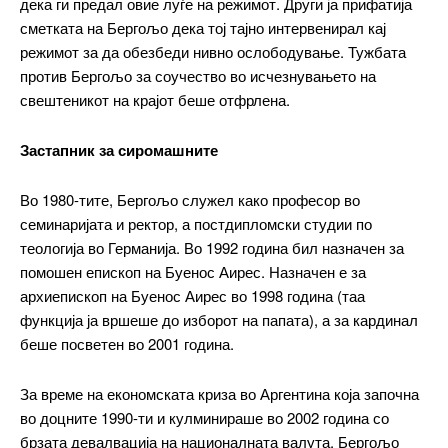
дека ги предал овие луѓе на режимот. Други ја прифатија
сметката на Бергољо дека тој тајно интервенирал кај
ИЗБЕРЕТЕ ПЛАН
режимот за да обезбеди нивно ослободување. Тужбата
против Бергољо за соучество во исчезнувањето на
свештеникот на крајот беше отфрлена.
Included for free:
Etiam est nibh, lobortis sit
Застапник за сиромашните
Praesent euismod ac
Ut mollis pellentesque tortor
Во 1980-тите, Бергољо служел како професор во
Nullam eu erat condimentum
семинаријата и ректор, а постдипломски студии по
Donec quis est ac felis
теологија во Германија. Во 1992 година бил назначен за
Orci varius natoque dolor
помошен епископ на Буенос Аирес. Назначен е за
архиепископ на Буенос Аирес во 1998 година (таа
функција ја вршеше до изборот на папата), а за кардинал
беше посветен во 2001 година.
Pro
За време на економската криза во Аргентина која започна
$
100
во доцните 1990-ти и кулминираше во 2002 година со
/ year
placeholder text
брзата девалвација на националната валута, Бергољо