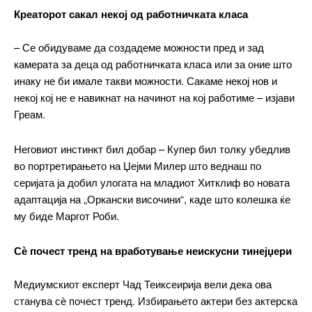
Креаторот сакал некој од работничката класа
– Се обидуваме да создадеме можности пред и зад
камерата за деца од работничката класа или за оние што
инаку не би имале такви можности. Сакаме некој нов и
некој кој не е навикнат на начинот на кој работиме – изјави
Греам.
Неговиот инстинкт бил добар – Купер бил толку убедлив
во портретирањето на Џејми Милер што веднаш по
серијата ја добил улогата на младиот Хитклиф во новата
адаптација на „Оркански височини“, каде што колешка ќе
му биде Маргот Роби.
Сѐ почест тренд на вработување неискусни тинејџери
Медиумскиот експерт Чад Теиксеирија вели дека ова
станува сѐ почест тренд. Избирањето актери без актерска