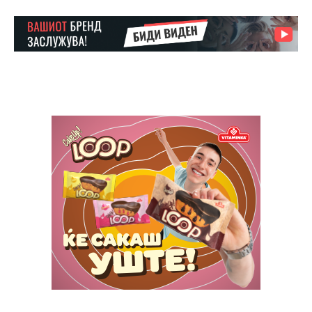
Etiam est nibh, lobortis sit
Praesent euismod ac
Ut mollis pellentesque tortor
Nullam eu erat condimentum
Donec quis est ac felis
Orci varius natoque dolor
Yearly pricing
Monthly pricing