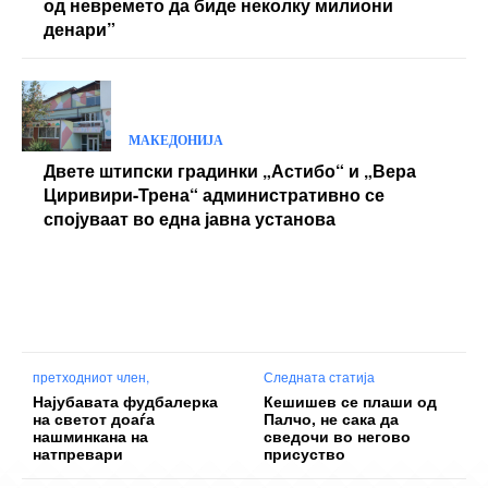
од невремето да биде неколку милиони
денари”
МАКЕДОНИЈА
Двете штипски градинки „Астибо“ и „Вера
Циривири-Трена“ административно се
спојуваат во една јавна установа
претходниот член,
Следната статија
Најубавата фудбалерка
Кешишев се плаши од
на светот доаѓа
Палчо, не сака да
нашминкана на
сведочи во негово
натпревари
присуство