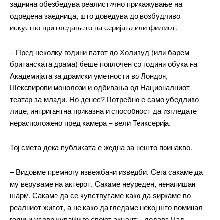
заднина обезбедува реалистично прикажување на
одредена заедница, што доведува до возбудливо
искуство при гледањето на серијата или филмот.
– Пред неколку години патот до Холивуд (или барем
━ pricing plans
британската драма) беше поплочен со години обука на
Академијата за драмски уметности во Лондон,
Шекспирови монолози и одбивања од Националниот
театар за млади. Но денес? Потребно е само убедливо
Free
лице, интригантна приказна и способност да изгледате
нерасположено пред камера – вели Теиксерија.
бесплатно
/ forever
Тој смета дека публиката е жедна за нешто поинакво.
– Видовме премногу извежбани изведби. Сега сакаме да
ИЗБЕРЕТЕ ПЛАН
му веруваме на актерот. Сакаме неуреден, ненапишан
шарм. Сакаме да се чувствуваме како да ѕиркаме во
Included for free:
реалниот живот, а не како да гледаме некој што поминал
години усовршувајќи го својот акцент – додава Чад.
Etiam est nibh, lobortis sit