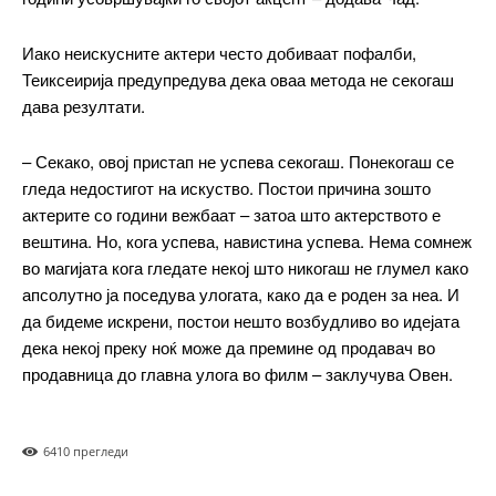
Praesent euismod ac
Иако неискусните актери често добиваат пофалби,
Ut mollis pellentesque tortor
Теиксеирија предупредува дека оваа метода не секогаш
Nullam eu erat condimentum
дава резултати.
Donec quis est ac felis
Orci varius natoque dolor
– Секако, овој пристап не успева секогаш. Понекогаш се
гледа недостигот на искуство. Постои причина зошто
актерите со години вежбаат – затоа што актерството е
вештина. Но, кога успева, навистина успева. Нема сомнеж
Pro
во магијата кога гледате некој што никогаш не глумел како
апсолутно ја поседува улогата, како да е роден за неа. И
$
100
/ year
placeholder text
да бидеме искрени, постои нешто возбудливо во идејата
дека некој преку ноќ може да премине од продавач во
продавница до главна улога во филм – заклучува Овен.
ИЗБЕРЕТЕ ПЛАН
641
0 прегледи
Full member access: