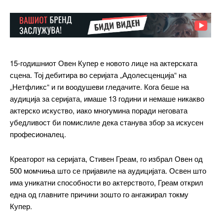
15-годишниот Овен Купер е новото лице на актерската
сцена. Тој дебитира во серијата „Адолесценција“ на
„Нетфликс“ и ги воодушеви гледачите. Кога беше на
аудиција за серијата, имаше 13 години и немаше никакво
актерско искуство, иако многумина поради неговата
убедливост би помислиле дека станува збор за искусен
професионалец.
Креаторот на серијата, Стивен Греам, го избрал Овен од
500 момчиња што се пријавиле на аудицијата. Освен што
има уникатни способности во актерството, Греам открил
една од главните причини зошто го ангажирал токму
Купер.