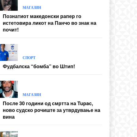
МАГАЗИН
Познатиот македонски рапер го
истетовира ликот на Панчо во знак на
почит!
СПОРТ
Фудбалска “бомба” во Штип!
МАГАЗИН
После 30 години од смртта на Tupac,
ново судско рочиште за утврдување на
вина