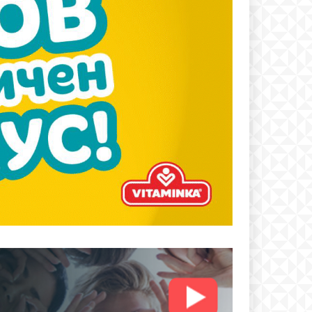
text
 ПЛАН