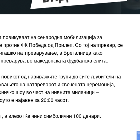
Etiam est nibh, lobortis sit
t
Praesent euismod ac
Ut mollis pellentesque tortor
rtor
Nullam eu erat condimentum
entum
Donec quis est ac felis
а повикуваат на сенародна мобилизација за
а против ФК Победа од Прилеп. Со тој натпревар, се
Orci varius natoque dolor
r
игашко натпреварување, а Брегалница како
Yearly pricing
Monthly pri
тпреварува во македонската фудбалска елита.
 повикот од навивачките групи до сите љубители на
шувањето на натпреварот и свечената церемонија,
хничко шоу во чест на нивните миленици –
уто е најавен за 20:00 часот.
т, а влезот ќе чини симболични 100 денари.