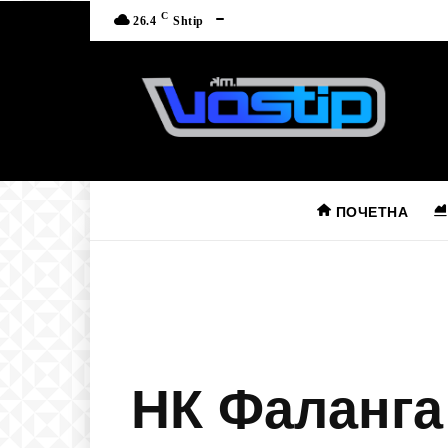
C
26.4
Shtip
ПОЧЕТНА
НК Фаланга