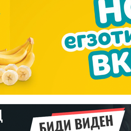
━ pricing plans
Pro
$
100
/ year
placeholder 
о
/ forever
ИЗБЕРЕТЕ
ПЛАН
Full member access: