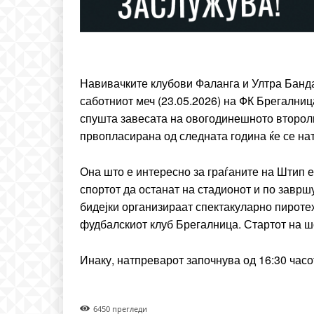
Etiam est nibh, lobortis si
Praesent euismod ac
Ut mollis pellentesque to
Nullam eu erat condim
Навивачките клубови Фаланга и Ултра Банд
Donec quis est ac felis
саботниот меч (23.05.2026) на ФК Брегалниц
Orci varius natoque dolo
спушта завесата на овогодинешното второл
првопласирана од следната година ќе се на
Она што е интересно за граѓаните на Штип е
спортот да останат на стадионот и по завр
бидејки организираат спектакуларно пироте
фудбалскиот клуб Брегалница. Стартот на шо
Инаку, натпреварот започнува од 16:30 часо
645
0 прегледи