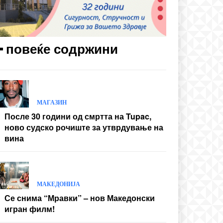
━ повеќе содржини
МАГАЗИН
После 30 години од смртта на Tupac,
ново судско рочиште за утврдување на
вина
МАКЕДОНИЈА
Се снима “Мравки” – нов Македонски
игран филм!