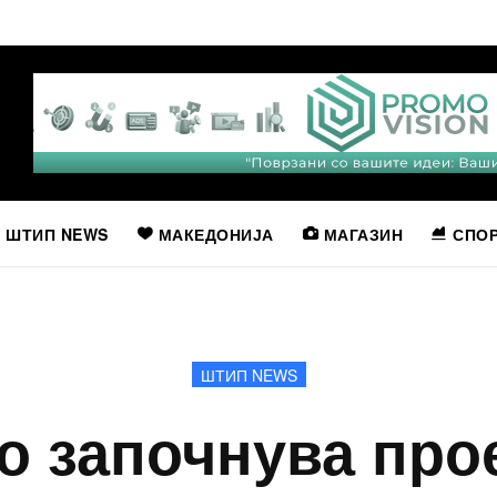
ШТИП NEWS
МАКЕДОНИЈА
МАГАЗИН
СПО
ШТИП NEWS
о започнува прое