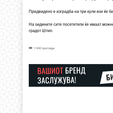
Ut mollis pellentesque to
Предвидено е изградба на три кули кои ќе б
Nullam eu erat condim
Donec quis est ac felis
На
ѕидините сите посетители ќе имаат можн
Orci varius natoque dolo
градот Штип.
1145
0 прегледи