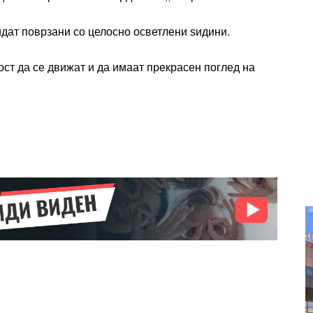
rtor
Nullam eu erat condimentum
идат поврзани со целосно осветлени ѕидини.
entum
Donec quis est ac felis
Orci varius natoque dolor
ост да се движат и да имаат прекрасен поглед на
r
Yearly pricing
Monthly pri