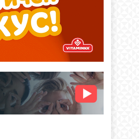
text
 ПЛАН