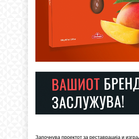
Free
бесплатн
ИЗБЕРЕТЕ 
Included for free:
Etiam est nibh, lobortis si
Praesent euismod ac
Започнува проектот за реставрација и изгра