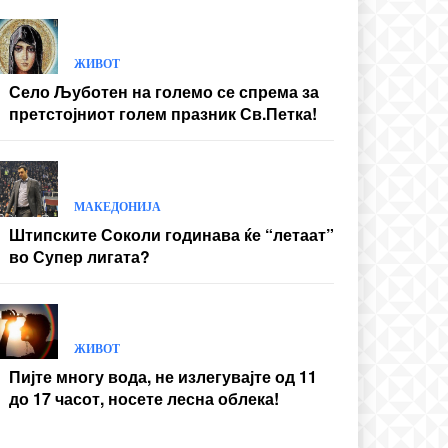
ЖИВОТ
Село Љуботен на големо се спрема за
претстојниот голем празник Св.Петка!
МАКЕДОНИЈА
Штипските Соколи годинава ќе “летаат”
во Супер лигата?
ЖИВОТ
Пијте многу вода, не излегувајте од 11
до 17 часот, носете лесна облека!