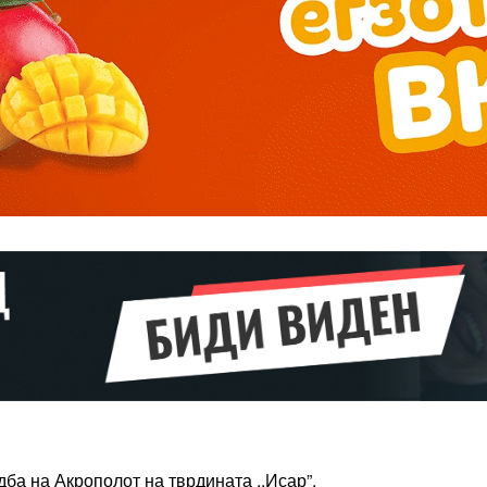
Pro
$
100
/ year
placeholder 
о
/ forever
ИЗБЕРЕТЕ
ПЛАН
Full member access:
Etiam est nibh, lobortis sit
t
Praesent euismod ac
дба на Акрополот на тврдината ,,Исар”.
Ut mollis pellentesque tortor