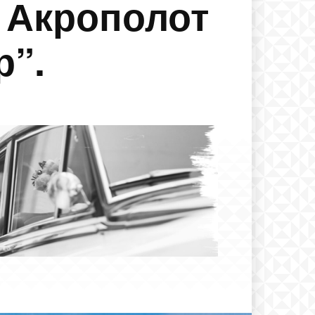
а Акрополот
р”.