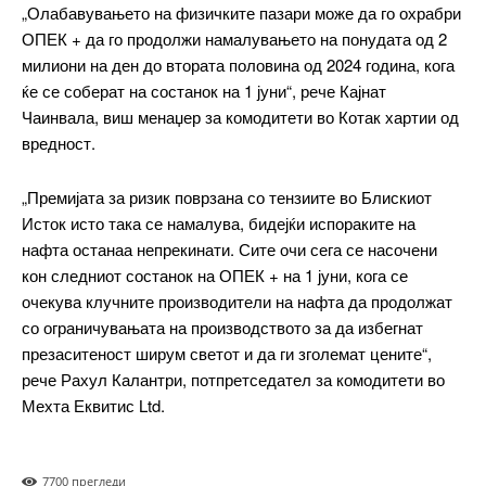
Etiam est nibh, lobortis sit
„Олабавувањето на физичките пазари може да го охрабри
Praesent euismod ac
ОПЕК + да го продолжи намалувањето на понудата од 2
Ut mollis pellentesque tortor
милиони на ден до втората половина од 2024 година, кога
ќе се соберат на состанок на 1 јуни“, рече Кајнат
Nullam eu erat condimentum
Donec quis est ac felis
Чаинвала, виш менаџер за комодитети во Котак хартии од
Orci varius natoque dolor
вредност.
„Премијата за ризик поврзана со тензиите во Блискиот
Исток исто така се намалува, бидејќи испораките на
Pro
нафта останаа непрекинати. Сите очи сега се насочени
кон следниот состанок на ОПЕК + на 1 јуни, кога се
очекува клучните производители на нафта да продолжат
$
100
/ year
placeholder text
со ограничувањата на производството за да избегнат
презаситеност ширум светот и да ги зголемат цените“,
рече Рахул Калантри, потпретседател за комодитети во
ИЗБЕРЕТЕ ПЛАН
Мехта Еквитис Ltd.
Full member access:
770
0 прегледи