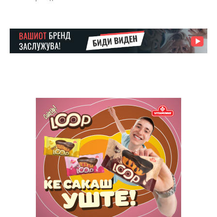
Etiam est nibh, lobortis sit
Praesent euismod ac
Ut mollis pellentesque tortor
Nullam eu erat condimentum
Donec quis est ac felis
Orci varius natoque dolor
Yearly pricing
Monthly pricing