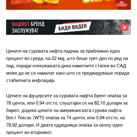
Цените на суровата нафта паднаа за приближно еден
процент во среда, на 22 мај, што беше трет ден по ред на
пад, поради очекувањата дека каматните стапки во САД
може да не се намалат како што се предвидуваше поради
стабилната инфлација.
Цените на фуцерсите за суровата нафта брент опаѓаа за
78 центи, или 0,94 отсто, спуштајќи се на 82,10 долари за
барел, додека цените на американската сурова нафта
Вест Тексас (WTI) опаѓаа за 74 центи, или 0,94 отсто, на
78,92 долари. И двата одредници опаѓаа за околу еден
процент во вторникот.