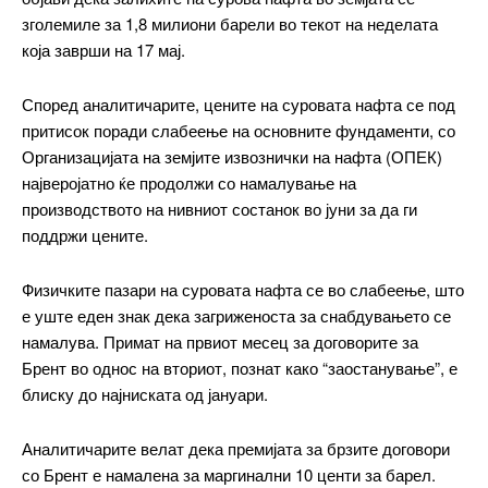
зголемиле за 1,8 милиони барели во текот на неделата
која заврши на 17 мај.
Според аналитичарите, цените на суровата нафта се под
━ pricing plans
притисок поради слабеење на основните фундаменти, со
Организацијата на земјите извознички на нафта (ОПЕК)
најверојатно ќе продолжи со намалување на
производството на нивниот состанок во јуни за да ги
поддржи цените.
Free
Физичките пазари на суровата нафта се во слабеење, што
бесплатно
/ forever
е уште еден знак дека загриженоста за снабдувањето се
намалува. Примат на првиот месец за договорите за
Брент во однос на вториот, познат како “заостанување”, е
ИЗБЕРЕТЕ ПЛАН
блиску до најниската од јануари.
Аналитичарите велат дека премијата за брзите договори
Included for free:
со Брент е намалена за маргинални 10 центи за барел.