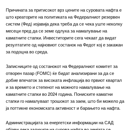
Причината за притисокот врз цените на суровата нафта е
што креаторите на политиката на Федералниот резервен
систем (Фед) изјавија дека треба да се чека уште неколку
месеци пред да се земе одлука за намалување на
каматните стапки. Инвеститорите сега чекаат да видат
резултатите од најновиот состанок на Федот кој е закажан
за подоцна во среда.
Записниците од состанокот на Федералниот комитет за
отворен пазар (FOMC) ќе бидат анализирани за да се
добие впечаток за високата инфлација во првиот квартал
и за времето и степенот на можното намалување на
каматните стапки во 2024 година. Пониските каматни
стапки го намалуваат трошокот за заем, што би можело да
ја поттикне економската активност и барањето на нафта.
Администрацијата за енергетски информации на САД
објави дека залихите на сурова нафта во земјата се