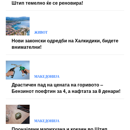
Штип темелно ќе се реновира!
ЖИВОТ
Нови законски одредби на Халкидики, бидете
внимателни!
МАКЕДОНИЈА
Драстичен пад на цената на горивото –
Бензинот поефтин за 4, а нафтата за 8 денари!
МАКЕДОНИЈА
Пронајдени марихуана и кокаин во Штип,