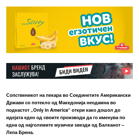
Сопственикот на пекара во Соединетите Американски
Држави со потекло од Македонија неодамна во
подкастот „Only in America“ откри како дошол до
идејата еден од своите производи да го именува по
една од најголемите музички ѕвезди од Балканот –
Лепа Брена.