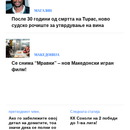
МАГАЗИН
После 30 години од смртта на Tupac, ново
судско рочиште за утврдување на вина
МАКЕДОНИЈА
Се снима “Мравки” – нов Македонски игран
филм!
претходниот член,
Следната статија
Ако го забележите овој
КК Соколи на 2 победи
детал на доматите, тоа
до 1-ва лига!
значи дека се полни со