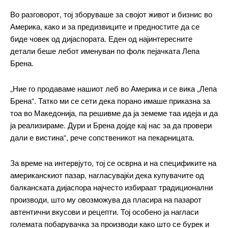
Во разговорот, тој зборуваше за својот живот и бизнис во
Америка, како и за предизвиците и предностите да се
биде човек од дијаспората. Еден од најинтересните
детали беше лебот именуван по фолк пејачката Лепа
Брена.
━ pricing plans
„Ние го продаваме нашиот леб во Америка и се вика „Лепа
Брена“. Татко ми се сети дека порано имаше приказна за
тоа во Македонија, па решивме да ја земеме таа идеја и да
Free
ја реализираме. Дури и Брена дојде кај нас за да провери
дали е вистина“, рече сопственикот на пекарницата.
бесплатно
/ forever
За време на интервјуто, тој се осврна и на спецификите на
американскиот пазар, нагласувајќи дека купувачите од
балканската дијаспора најчесто избираат традиционални
ИЗБЕРЕТЕ ПЛАН
производи, што му овозможува да пласира на пазарот
автентични вкусови и рецепти. Тој особено ја нагласи
Included for free:
големата побарувачка за производи како што се бурек и