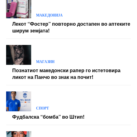
МАКЕДОНИЈА
Лекот “Фостер” повторно достапен во аптеките
ширум земјата!
МАГАЗИН
Познатиот македонски рапер го истетовира
ликот на Панчо во знак на почит!
СПОРТ
Фудбалска “бомба” во Штип!