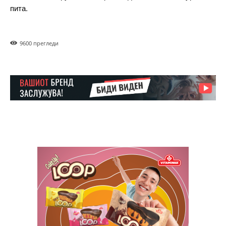
пита.
Etiam est nibh, lobortis sit
Praesent euismod ac
Ut mollis pellentesque tortor
960
0 прегледи
Nullam eu erat condimentum
Donec quis est ac felis
Orci varius natoque dolor
Pro
$
100
/ year
placeholder text
ИЗБЕРЕТЕ ПЛАН
Full member access: