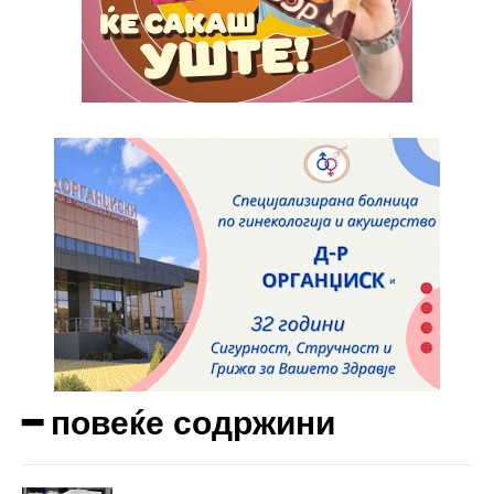
Etiam est nibh, lobortis sit
Praesent euismod ac
Ut mollis pellentesque tortor
Nullam eu erat condimentum
Donec quis est ac felis
Orci varius natoque dolor
Yearly pricing
Monthly pricing
━ повеќе содржини