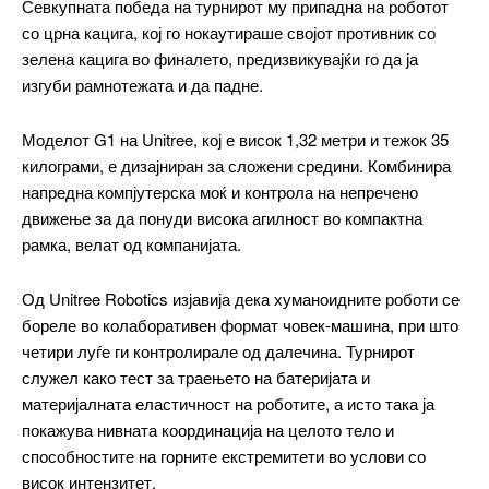
Севкупната победа на турнирот му припадна на роботот
со црна кацига, кој го нокаутираше својот противник со
зелена кацига во финалето, предизвикувајќи го да ја
изгуби рамнотежата и да падне.
Моделот G1 на Unitree, кој е висок 1,32 метри и тежок 35
килограми, е дизајниран за сложени средини. Комбинира
напредна компјутерска моќ и контрола на непречено
движење за да понуди висока агилност во компактна
рамка, велат од компанијата.
━ pricing plans
Од Unitree Robotics изјавија дека хуманоидните роботи се
бореле во колаборативен формат човек-машина, при што
четири луѓе ги контролирале од далечина. Турнирот
служел како тест за траењето на батеријата и
материјалната еластичност на роботите, а исто така ја
Free
покажува нивната координација на целото тело и
способностите на горните екстремитети во услови со
бесплатно
висок интензитет.
/ forever