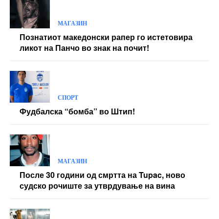
МАГАЗИН
Познатиот македонски рапер го истетовира
ликот на Панчо во знак на почит!
СПОРТ
Фудбалска “бомба” во Штип!
МАГАЗИН
После 30 години од смртта на Tupac, ново
судско рочиште за утврдување на вина