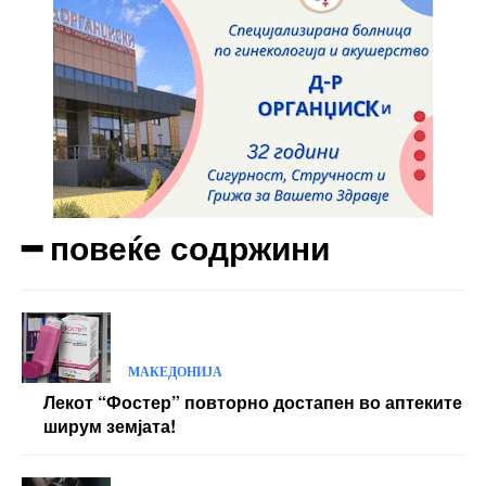
━ повеќе содржини
МАКЕДОНИЈА
Лекот “Фостер” повторно достапен во аптеките
ширум земјата!