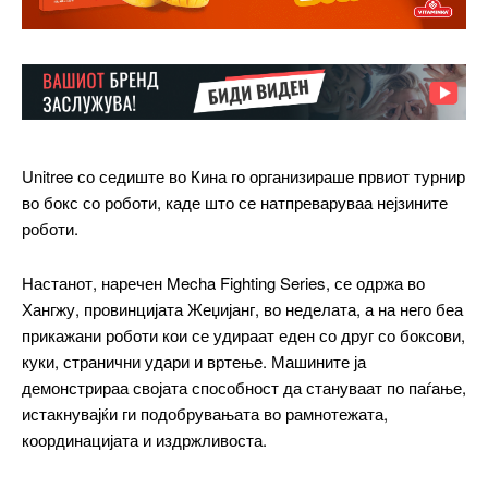
Unitree со седиште во Кина го организираше првиот турнир
во бокс со роботи, каде што се натпреваруваа нејзините
роботи.
Настанот, наречен Mecha Fighting Series, се одржа во
Хангжу, провинцијата Жеџијанг, во неделата, а на него беа
прикажани роботи кои се удираат еден со друг со боксови,
куки, странични удари и вртење. Машините ја
демонстрираа својата способност да стануваат по паѓање,
истакнувајќи ги подобрувањата во рамнотежата,
координацијата и издржливоста.