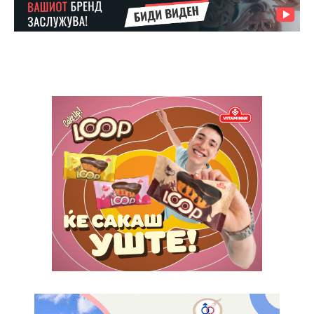
ИЗБЕРЕТЕ ПЛАН
Full member access:
Etiam est nibh, lobortis sit
Praesent euismod ac
Ut mollis pellentesque tortor
Nullam eu erat condimentum
Donec quis est ac felis
Orci varius natoque dolor
Yearly pricing
Monthly pricing