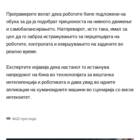
Програмерите велат дека роботите биле подложени на
ИЗБЕРЕТЕ ПЛАН
обука за да ја подобрат прецизноста на нивното движење
и самобалансирањето. Натпреварот, исто така, имал за
цел да го забрза истражувањето за перцепцијата на
Included for free:
роботите, контролата и извршувањето на задачите во
Etiam est nibh, lobortis sit
реално време.
Praesent euismod ac
Ut mollis pellentesque tortor
Експертите изјавија дека настанот го истакнува
напредокот на Кина во технологијата за вештачка
Nullam eu erat condimentum
Donec quis est ac felis
интелигенција и роботиката и дава увид во идните
Orci varius natoque dolor
апликации на хуманоидните машини во сценарија со висок
интензитет.
Pro
462
0 прегледи
$
100
/ year
placeholder text