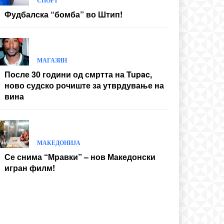
СПОРТ
Фудбалска “бомба” во Штип!
МАГАЗИН
После 30 години од смртта на Tupac,
ново судско рочиште за утврдување на
вина
МАКЕДОНИЈА
Се снима “Мравки” – нов Македонски
игран филм!