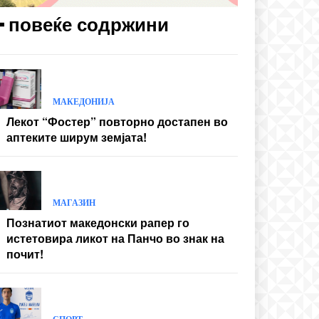
━ повеќе содржини
МАКЕДОНИЈА
Лекот “Фостер” повторно достапен во
аптеките ширум земјата!
МАГАЗИН
Познатиот македонски рапер го
истетовира ликот на Панчо во знак на
почит!