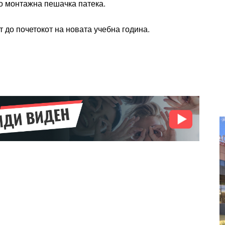
но монтажна пешачка патека.
entum
Donec quis est ac felis
Orci varius natoque dolor
 до почетокот на новата учебна година.
r
Yearly pricing
Monthly pri