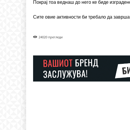
Покрај тоа веднаш до него ке биде изграде
Nullam eu erat condim
Donec quis est ac felis
Сите овие активности би требало да завршат
Orci varius natoque dolo
2402
0 прегледи