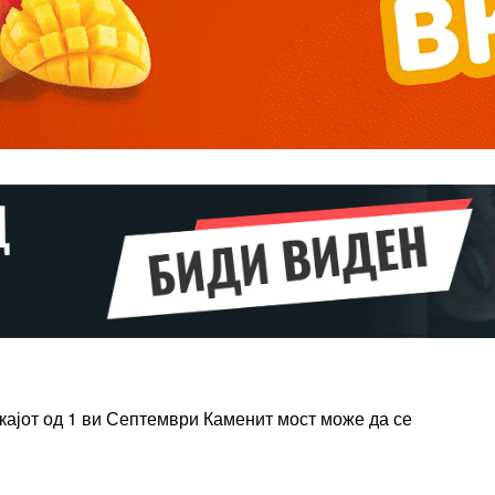
Pro
$
100
/ year
placeholder 
о
/ forever
ИЗБЕРЕТЕ
ПЛАН
Full member access:
Etiam est nibh, lobortis sit
кајот од 1 ви Септември Каменит мост може да се
t
Praesent euismod ac
Ut mollis pellentesque tortor
rtor
Nullam eu erat condimentum