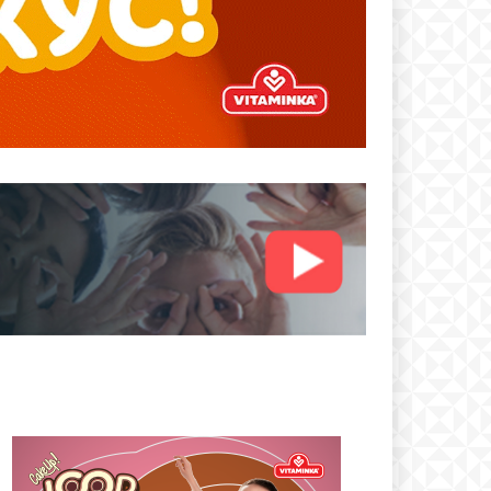
text
 ПЛАН