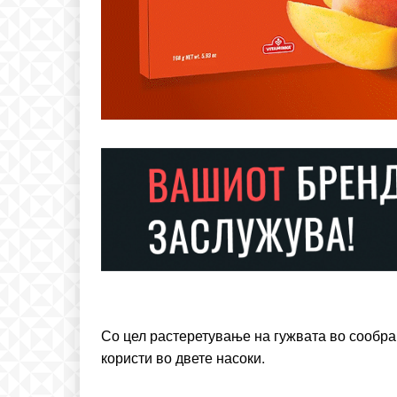
Free
бесплатн
ИЗБЕРЕТЕ 
Included for free:
Со цел растеретување на гужвата во сообра
Etiam est nibh, lobortis si
користи во двете насоки.
Praesent euismod ac
Ut mollis pellentesque to