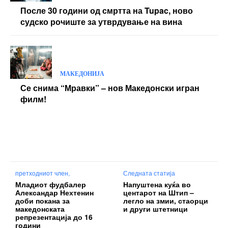
После 30 години од смртта на Tupac, ново
судско рочиште за утврдување на вина
МАКЕДОНИЈА
Се снима “Мравки” – нов Македонски игран
филм!
претходниот член,
Следната статија
Младиот фудбалер
Напуштена куќа во
Александар Нехтенин
центарот на Штип –
доби покана за
легло на змии, стаорци
македонската
и други штетници
репрезентација до 16
години