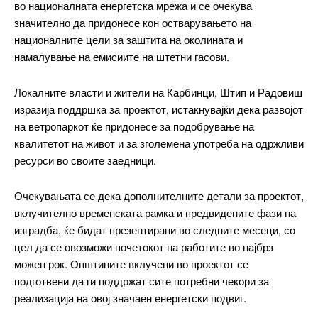
во националната енергетска мрежа и се очекува
значително да придонесе кон остварувањето на
националните цели за заштита на околината и
намалување на емисиите на штетни гасови.
━ pricing plans
Локалните власти и жители на Карбинци, Штип и Радовиш
изразија поддршка за проектот, истакнувајќи дека развојот
на ветропаркот ќе придонесе за подобрување на
квалитетот на живот и за зголемена употреба на одржливи
ресурси во своите заедници.
Free
Очекувањата се дека дополнителните детали за проектот,
бесплатно
/ forever
вклучително временската рамка и предвидените фази на
изградба, ќе бидат презентирани во следните месеци, со
цел да се овозможи почетокот на работите во најбрз
ИЗБЕРЕТЕ ПЛАН
можен рок. Општините вклучени во проектот се
подготвени да ги поддржат сите потребни чекори за
реализација на овој значаен енергетски подвиг.
Included for free: