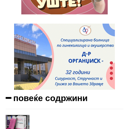
Etiam est nibh, lobortis sit
Praesent euismod ac
Ut mollis pellentesque tortor
Nullam eu erat condimentum
Donec quis est ac felis
Orci varius natoque dolor
Yearly pricing
Monthly pricing
━ повеќе содржини