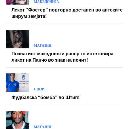
МАКЕДОНИЈА
Лекот “Фостер” повторно достапен во аптеките
ширум земјата!
МАГАЗИН
Познатиот македонски рапер го истетовира
ликот на Панчо во знак на почит!
СПОРТ
Фудбалска “бомба” во Штип!
МАГАЗИН