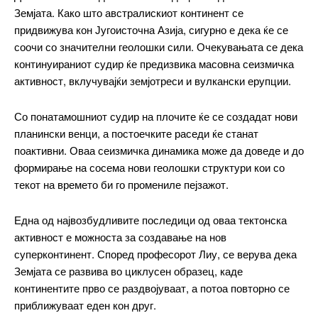
Земјата. Како што австралискиот континент се
придвижува кон Југоисточна Азија, сигурно е дека ќе се
соочи со значителни геолошки сили. Очекувањата се дека
континуираниот судир ќе предизвика масовна сеизмичка
активност, вклучувајќи земјотреси и вулкански ерупции.
━ pricing plans
Со понатамошниот судир на плочите ќе се создадат нови
планински венци, а постоечките раседи ќе станат
поактивни. Оваа сеизмичка динамика може да доведе и до
формирање на сосема нови геолошки структури кои со
Free
текот на времето би го промениле пејзажот.
бесплатно
Една од највозбудливите последици од оваа тектонска
/ forever
активност е можноста за создавање на нов
суперконтинент. Според професорот Лиу, се верува дека
Земјата се развива во циклусен образец, каде
ИЗБЕРЕТЕ ПЛАН
континентите прво се раздвојуваат, а потоа повторно се
приближуваат еден кон друг.
Included for free: