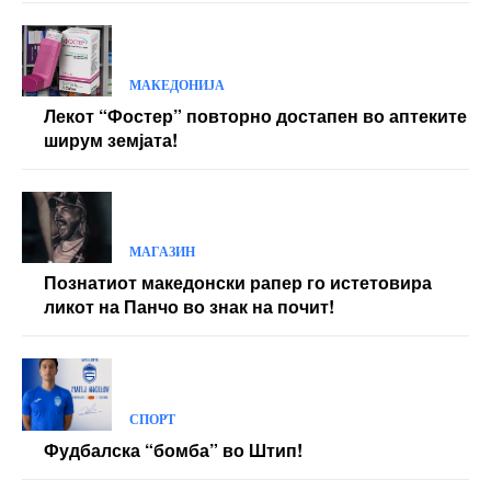
МАКЕДОНИЈА
Лекот “Фостер” повторно достапен во аптеките
ширум земјата!
МАГАЗИН
Познатиот македонски рапер го истетовира
ликот на Панчо во знак на почит!
СПОРТ
Фудбалска “бомба” во Штип!