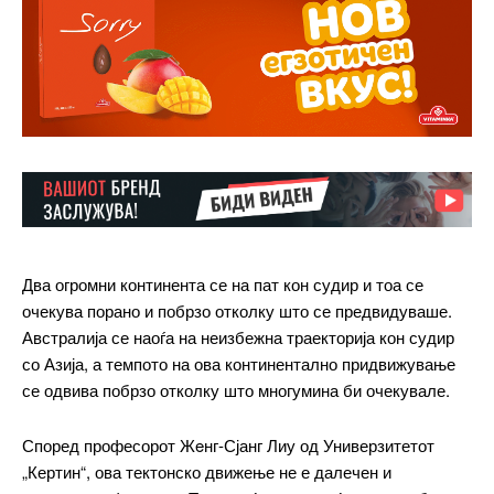
Два огромни континента се на пат кон судир и тоа се
очекува порано и побрзо отколку што се предвидуваше.
Австралија се наоѓа на неизбежна траекторија кон судир
со Азија, а темпото на ова континентално придвижување
се одвива побрзо отколку што многумина би очекувале.
Според професорот Жeнг-Сјанг Лиу од Универзитетот
„Кертин“, ова тектонско движење не е далечен и