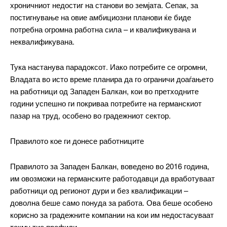
хроничниот недостиг на станови во земјата. Сепак, за
постигнување на овие амбициозни планови ќе биде
потребна огромна работна сила – и квалификувана и
неквалификувана.
Тука настанува парадоксот. Иако потребите се огромни,
Владата во исто време планира да го ограничи доаѓањето
на работници од Западен Балкан, кои во претходните
години успешно ги покриваа потребите на германскиот
пазар на труд, особено во градежниот сектор.
Правилото кое ги донесе работниците
Правилото за Западен Балкан, воведено во 2016 година,
им овозможи на германските работодавци да вработуваат
работници од регионот дури и без квалификации –
доволна беше само понуда за работа. Ова беше особено
корисно за градежните компании на кои им недостасуваат
токму тие профили.