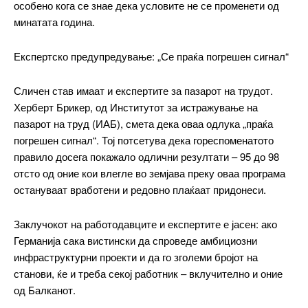
особено кога се знае дека условите не се променети од
Pro
минатата година.
$
100
/ year
placeholder text
Експертско предупредување: „Се праќа погрешен сигнал“
Сличен став имаат и експертите за пазарот на трудот.
ИЗБЕРЕТЕ ПЛАН
Херберт Брикер, од Институтот за истражување на
пазарот на труд (ИАБ), смета дека оваа одлука „праќа
погрешен сигнал“. Тој потсетува дека гореспоменатото
Full member access:
правило досега покажало одлични резултати – 95 до 98
Etiam est nibh, lobortis sit
отсто од оние кои влегле во земјава преку оваа програма
Praesent euismod ac
остануваат вработени и редовно плаќаат придонеси.
Ut mollis pellentesque tortor
Nullam eu erat condimentum
Заклучокот на работодавците и експертите е јасен: ако
Donec quis est ac felis
Германија сака вистински да спроведе амбициозни
инфраструктурни проекти и да го зголеми бројот на
Orci varius natoque dolor
станови, ќе и треба секој работник – вклучително и оние
Yearly pricing
Monthly pricing
од Балканот.