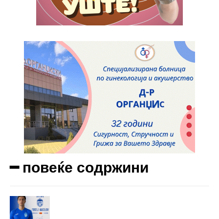
━ повеќе содржини