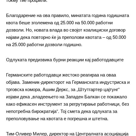
Благодарение на ова правило, минатата година годишната
квота беше зголемена од 25.000 на 50.000 работни
дозволи. Но, новата влада во својот коалициски договор
најави дека повторно ќе ја преполови квотата – од 50.000
на 25.000 работни дозволи годишно.
Одлуката предизвика бурни реакции кај работодавците
Германските работодавци жестоко реагираа на оваа
објава. Заменик-директорот на Германската индустриска и
трговска комора, Ашим Деркс, за „Штутгартер цајтунг“
изјави дека „владеењето на Западен Балкан се покажало
како ефикасен инструмент за регрутирање работници, без
━ pricing plans
непотребна бирократија“. Тој смета дека одлуката за
преполовување на квотата е погрешна и штетна.
Тим-Оливер Милер, директор на Централната асоцијација