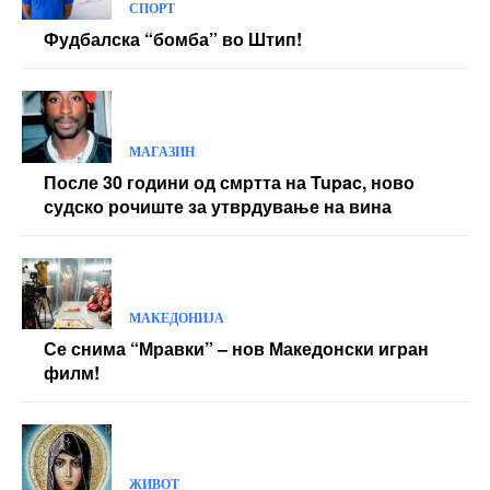
СПОРТ
Фудбалска “бомба” во Штип!
МАГАЗИН
После 30 години од смртта на Tupac, ново
судско рочиште за утврдување на вина
МАКЕДОНИЈА
Се снима “Мравки” – нов Македонски игран
филм!
ЖИВОТ