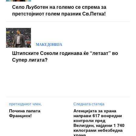
Село Љуботен на големо се спрема за
претстојниот голем празник Св.Петка!
МАКЕДОНИЈА
Штипските Соколи годинава ќе “летаат” во
Супер лигата?
претходниот член,
Следната статија
Почина папата
Агенцијата за храна
Франциск!
направи 617 вонредни
контроли пред
Велигден, најдени 1 740
килограми небезбедна
храна