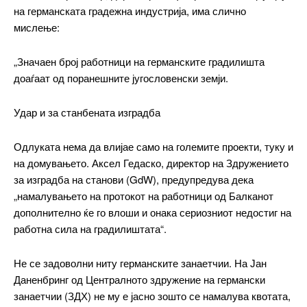
Free
на германската градежна индустрија, има слично
мислење:
бесплатно
/ forever
„Значаен број работници на германските градилишта
доаѓаат од поранешните југословенски земји.
ИЗБЕРЕТЕ ПЛАН
Удар и за станбената изградба
Included for free:
Одлуката нема да влијае само на големите проекти, туку и
на домувањето. Аксел Гедаско, директор на Здружението
Etiam est nibh, lobortis sit
за изградба на станови (GdW), предупредува дека
Praesent euismod ac
„намалувањето на протокот на работници од Балканот
Ut mollis pellentesque tortor
дополнително ќе го влоши и онака сериозниот недостиг на
Nullam eu erat condimentum
работна сила на градилиштата“.
Donec quis est ac felis
Orci varius natoque dolor
Не се задоволни ниту германските занаетчии. На Јан
Даненбринг од Централното здружение на германски
занаетчии (ЗДХ) не му е јасно зошто се намалува квотата,