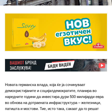
Новата германска влада, која ќе ја сочинуваат
демохристијаните и социјалдемократите, планира во
наредните години да инвестира дури 500 милијарди евра
во обнова на дотраената инфраструктура – железници,
патишта и мостови. Тие, исто така, сакаат да го решат