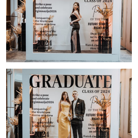
ИЗБЕРЕТЕ ПЛАН
Full member access:
Etiam est nibh, lobortis sit
Praesent euismod ac
Ut mollis pellentesque tortor
Nullam eu erat condimentum
Donec quis est ac felis
Orci varius natoque dolor
Yearly pricing
Monthly pricing