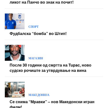
ликот на Панчо во знак на почит!
СПОРТ
Фудбалска “бомба” во Штип!
МАГАЗИН
После 30 години од смртта на Tupac, ново
судско рочиште за утврдување на вина
МАКЕДОНИЈА
Се снима “Мравки” – нов Македонски игран
филм!