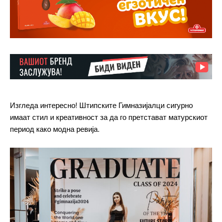
Изгледа интересно! Штипските Гимназијалци сигурно
имаат стил и креативност за да го претстават матурскиот
период како модна ревија.