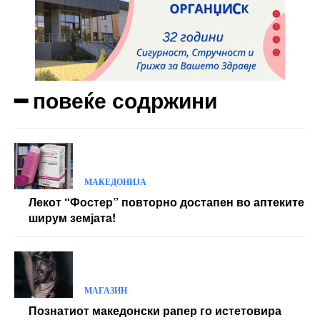
━ повеќе содржини
МАКЕДОНИЈА
Лекот “Фостер” повторно достапен во аптеките
ширум земјата!
МАГАЗИН
Познатиот македонски рапер го истетовира