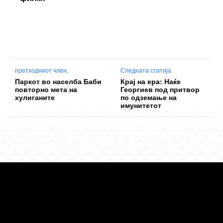
претходниот член,
Следната статија
Паркот во населба Баби
Крај на ера: Наќе
повторно мета на
Георгиев под притвор
хулиганите
по одземање на
имунитетот