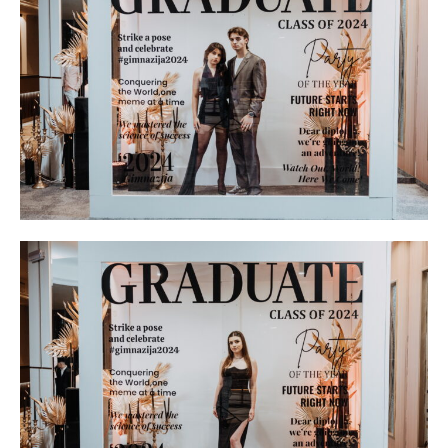
━ pricing plans
Free
бесплатно
/ forever