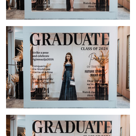
ИЗБЕРЕТЕ ПЛАН
Included for free:
Etiam est nibh, lobortis sit
Praesent euismod ac
Ut mollis pellentesque tortor
Nullam eu erat condimentum
Donec quis est ac felis
Orci varius natoque dolor
Pro
$
100
/ year
placeholder text