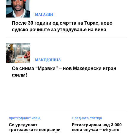
МАГАЗИН
После 30 години од смртта на Tupac, ново
судско рочиште за утврдување на вина
МАКЕДОНИЈА
Се снима “Мравки” – нов Македонски игран
филм!
претходниот член,
Следната статија
Се уредуваат
Регистрирани над 3.000
тротоарските површини
нови случаи – сè уште