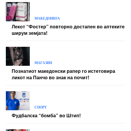
МАКЕДОНИЈА
Лекот “Фостер” повторно достапен во аптеките
ширум земјата!
МАГАЗИН
Познатиот македонски рапер го истетовира
ликот на Панчо во знак на почит!
СПОРТ
Фудбалска “бомба” во Штип!