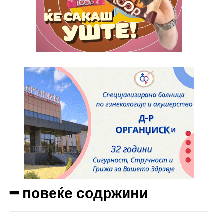
Full member access:
Etiam est nibh, lobortis sit
Praesent euismod ac
Ut mollis pellentesque tortor
Nullam eu erat condimentum
Donec quis est ac felis
Orci varius natoque dolor
Yearly pricing
Monthly pricing
━ повеќе содржини