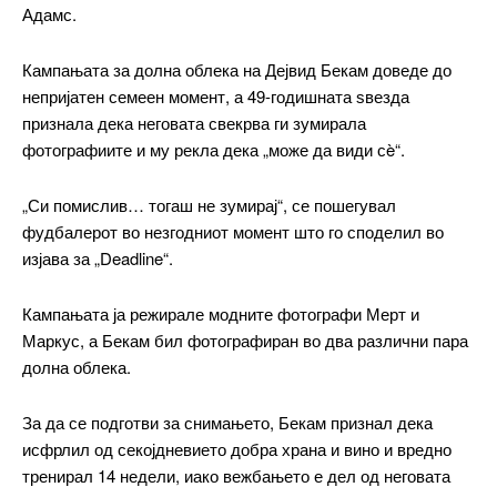
Адамс.
Кампањата за долна облека на Дејвид Бекам доведе до
непријатен семеен момент, а 49-годишната ѕвезда
признала дека неговата свекрва ги зумирала
фотографиите и му рекла дека „може да види сè“.
━ pricing plans
„Си помислив… тогаш не зумирај“, се пошегувал
фудбалерот во незгодниот момент што го споделил во
изјава за „Deadline“.
Free
Кампањата ја режирале модните фотографи Мерт и
Маркус, а Бекам бил фотографиран во два различни пара
бесплатно
/ forever
долна облека.
За да се подготви за снимањето, Бекам признал дека
ИЗБЕРЕТЕ ПЛАН
исфрлил од секојдневието добра храна и вино и вредно
тренирал 14 недели, иако вежбањето е дел од неговата