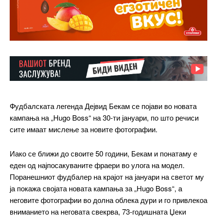
Фудбалската легенда Дејвид Бекам се појави во новата
кампања на „Hugo Boss“ на 30-ти јануари, по што речиси
сите имаат мислење за новите фотографии.
Иако се ближи до своите 50 години, Бекам и понатаму е
еден од најпосакуваните фраери во улога на модел.
Поранешниот фудбалер на крајот на јануари на светот му
ја покажа својата новата кампања за „Hugo Boss“, а
неговите фотографии во долна облека дури и го привлекоа
вниманието на неговата свекрва, 73-годишната Џеки