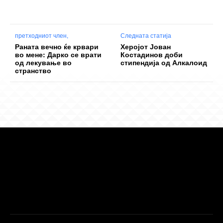
претходниот член,
Следната статија
Раната вечно ќе крвари
Херојот Јован
во мене: Дарко се врати
Костадинов доби
од лекување во
стипендија од Алкалоид
странство