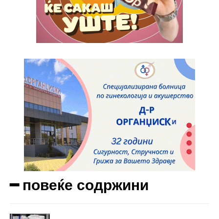
Etiam est nibh, lobortis sit
Praesent euismod ac
Ut mollis pellentesque tortor
Nullam eu erat condimentum
Donec quis est ac felis
Orci varius natoque dolor
Yearly pricing
Monthly pricing
━ повеќе содржини