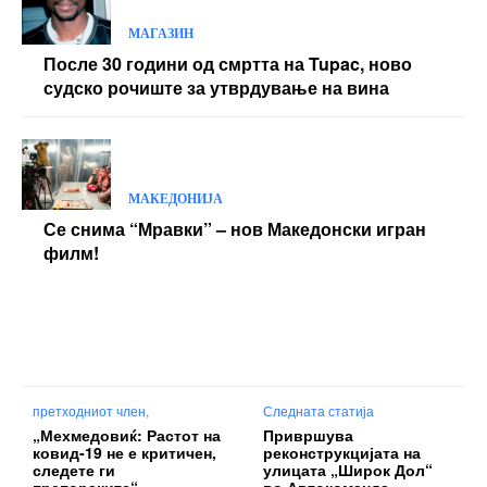
МАГАЗИН
После 30 години од смртта на Tupac, ново
судско рочиште за утврдување на вина
МАКЕДОНИЈА
Се снима “Мравки” – нов Македонски игран
филм!
претходниот член,
Следната статија
„Мехмедовиќ: Растот на
Привршува
ковид-19 не е критичен,
реконструкцијата на
следете ги
улицата „Широк Дол“