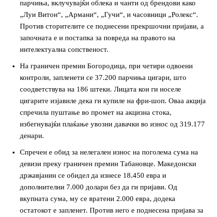
парчиња, вклучувајќи облека и чанти од брендови како
„Луи Витон“, „Армани“, „Гучи“, и часовници „Ролекс“.
Против сторителите се поднесени прекршочни пријави, а
започната е и постапка за повреда на правото на
интелектуална сопственост.
━ pricing plans
На граничен премин Богородица, при четири одвоени
контроли, запленети се 37.200 парчиња цигари, што
соодветствува на 186 штеки. Лицата кои ги носеле
цигарите изјавиле дека ги купиле на фри-шоп. Оваа акција
Free
спречила пуштање во промет на акцизна стока,
избегнувајќи плаќање увозни давачки во износ од 319.177
денари.
бесплатно
/ forever
Спречен е обид за нелегален износ на поголема сума на
девизи преку граничен премин Табановце. Македонски
државјанин се обидел да изнесе 18.450 евра и
ИЗБЕРЕТЕ ПЛАН
дополнителни 7.000 долари без да ги пријави. Од
вкупната сума, му се вратени 2.000 евра, додека
Included for free:
остатокот е запленет. Против него е поднесена пријава за