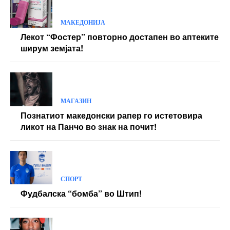
МАКЕДОНИЈА
Лекот “Фостер” повторно достапен во аптеките
ширум земјата!
МАГАЗИН
Познатиот македонски рапер го истетовира
ликот на Панчо во знак на почит!
СПОРТ
Фудбалска “бомба” во Штип!