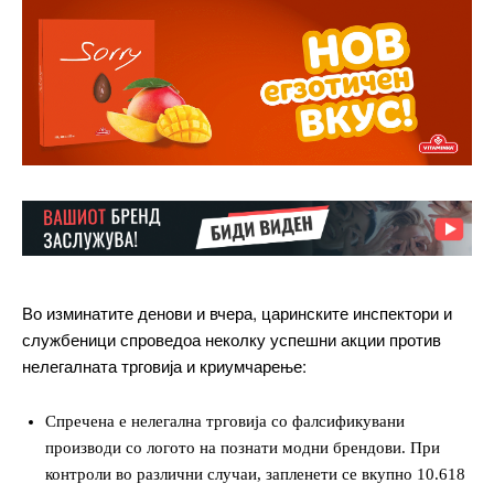
Во изминатите денови и вчера, царинските инспектори и
службеници спроведоа неколку успешни акции против
нелегалната трговија и криумчарење:
Спречена е нелегална трговија со фалсификувани
производи со логото на познати модни брендови. При
контроли во различни случаи, запленети се вкупно 10.618