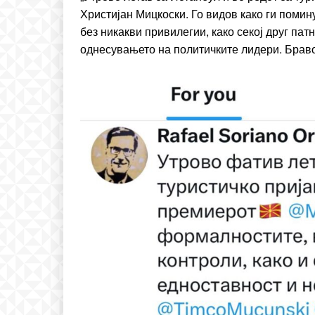
Христијан Мицкоски. Го видов како ги помин
без никакви привилегии, како секој друг па
однесувањето на политичките лидери. Браво