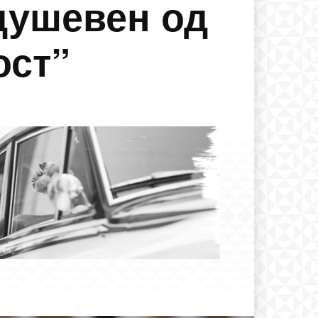
душевен од
ост”