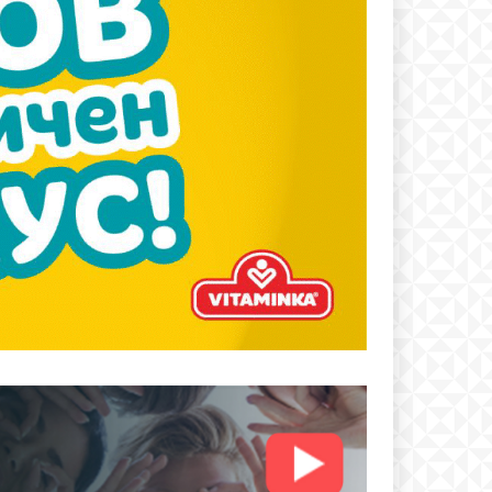
text
 ПЛАН