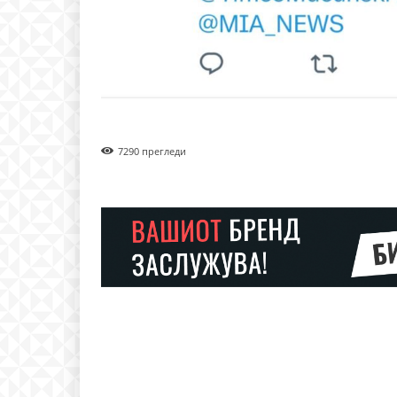
729
0 прегледи