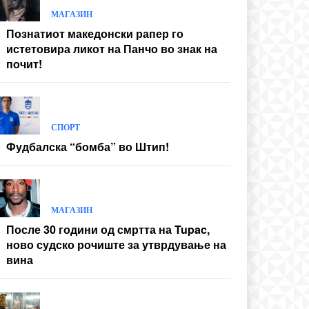
МАГАЗИН
Познатиот македонски рапер го
истетовира ликот на Панчо во знак на
почит!
СПОРТ
Фудбалска “бомба” во Штип!
МАГАЗИН
После 30 години од смртта на Tupac,
ново судско рочиште за утврдување на
вина