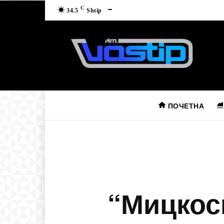
C
34.5
Shtip
ПОЧЕТНА
“Мицкоск