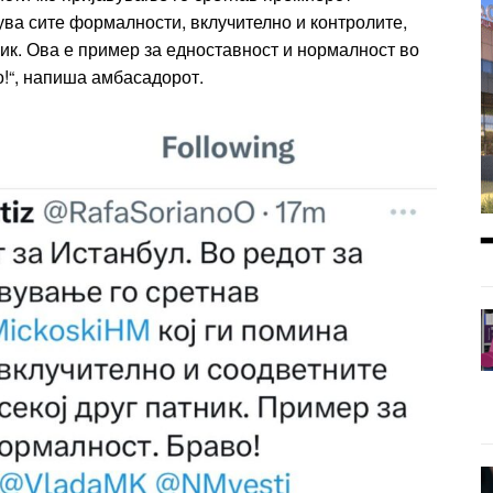
ува сите формалности, вклучително и контролите,
тник. Ова е пример за едноставност и нормалност во
!“, напиша амбасадорот.