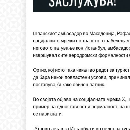
Etiam est nibh, lobortis si
Praesent euismod ac
Ut mollis pellentesque to
Nullam eu erat condim
Шпанскиот амбасадор во Македонија, Рафа
Donec quis est ac felis
социјалните мрежи по тоа што го забележал
Orci varius natoque dolo
неговото патување кон Истанбул, амбасадор
извршувал сите аеродромски формалности б
Ортиз, кој исто така чекал во редот за тури
да бара некои повластени услови, преминал 
постапувајќи како обичен патник.
Во својата објава на социјалната мрежа Х, 
пример на едноставност и нормалност, на ш
се навикнати.
„Утрово летав за Истанбул и во редот за ту