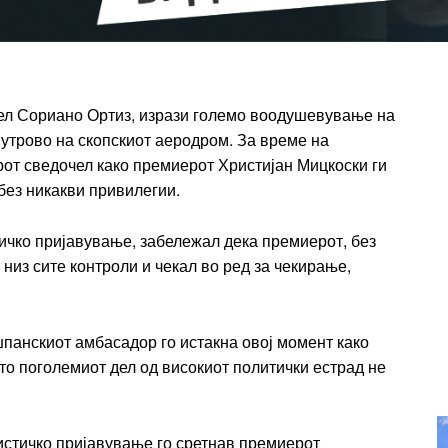
t
Praesent euismod ac
Ut mollis pellentesque tortor
rtor
Nullam eu erat condimentum
entum
ел Сориано Ортиз, изрази големо воодушевување на
Donec quis est ac felis
 утрово на скопскиот аеродром. За време на
Orci varius natoque dolor
r
от сведочел како премиерот Христијан Мицкоски ги
Yearly pricing
Monthly pri
ез никакви привилегии.
стичко пријавување, забележал дека премиерот, без
низ сите контроли и чекал во ред за чекирање,
шпанскиот амбасадор го истакна овој момент како
то поголемиот дел од високиот политички естрад не
ристичко пријавување го сретнав премиерот