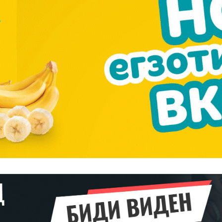
━ pricing plans
Pro
$
100
/ year
placeholder 
о
/ forever
ИЗБЕРЕТЕ
ПЛАН
Full member access:
Etiam est nibh, lobortis sit