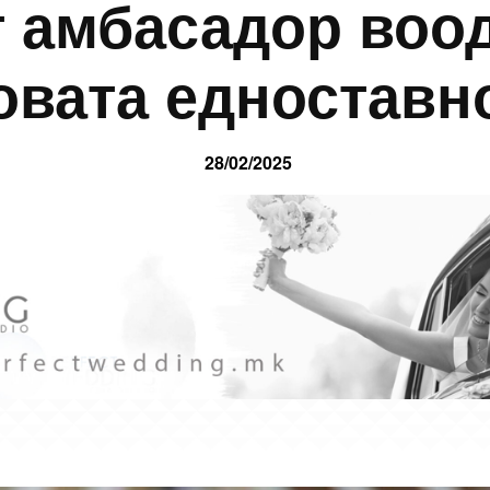
 амбасадор воо
овата едноставн
28/02/2025