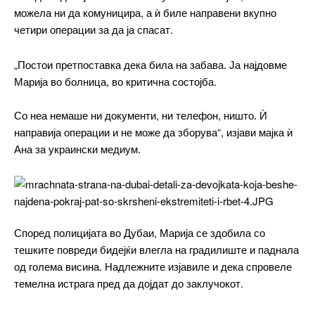
можела ни да комуницира, а ѝ биле направени вкупно
━ pricing plans
четири операции за да ја спасат.
„Постои претпоставка дека била на забава. Ја најдовме
Марија во болница, во критична состојба.
Free
Со неа немаше ни документи, ни телефон, ништо. Ѝ
направија операции и не може да зборува“, изјави мајка ѝ
бесплатно
/ forever
Ана за украински медиум.
ИЗБЕРЕТЕ ПЛАН
Според полицијата во Дубаи, Марија се здобила со
Included for free:
тешките повреди бидејќи влегла на градилиште и паднала
Etiam est nibh, lobortis sit
од голема висина. Надлежните изјавиле и дека спровеле
Praesent euismod ac
темелна истрага пред да дојдат до заклучокот.
Ut mollis pellentesque tortor