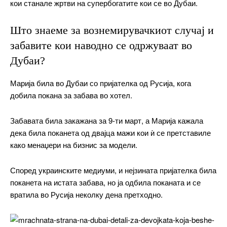
кои станале жртви на супербогатите кои се во Дубаи.
Што знаеме за вознемирувачкиот случај и
забавите кои наводно се одржуваат во
Дубаи?
Марија била во Дубаи со пријателка од Русија, кога
добила покана за забава во хотел.
Забавата била закажана за 9-ти март, а Марија кажала
дека била поканета од двајца мажи кои ѝ се претставиле
како менаџери на бизнис за модели.
Според украинските медиуми, и нејзината пријателка била
поканета на истата забава, но ја одбила поканата и се
вратила во Русија неколку дена претходно.