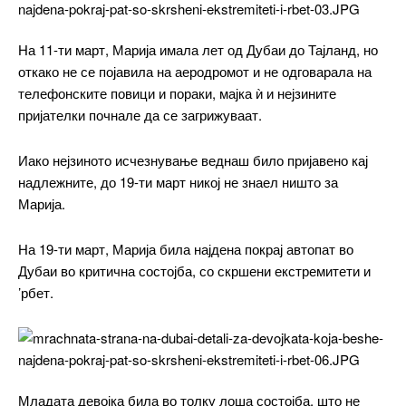
На 11-ти март, Марија имала лет од Дубаи до Тајланд, но
откако не се појавила на аеродромот и не одговарала на
телефонските повици и пораки, мајка ѝ и нејзините
пријателки почнале да се загрижуваат.
Иако нејзиното исчезнување веднаш било пријавено кај
надлежните, до 19-ти март никој не знаел ништо за
Марија.
На 19-ти март, Марија била најдена покрај автопат во
Дубаи во критична состојба, со скршени екстремитети и
’рбет.
Младата девојка била во толку лоша состојба, што не