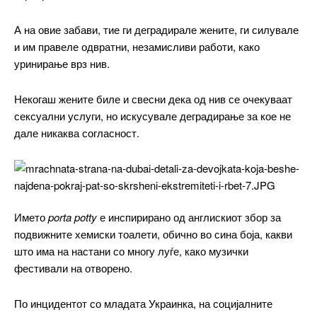
Nullam eu erat condimentum
Donec quis est ac felis
А на овие забави, тие ги деградирале жените, ги силувале
Orci varius natoque dolor
и им правеле одвратни, незамисливи работи, како
уринирање врз нив.
Yearly pricing
Monthly pricing
Некогаш жените биле и свесни дека од нив се очекуваат
сексуални услуги, но искусувале деградирање за кое не
дале никаква согласност.
Името
porta potty
е инспирирано од англискиот збор за
подвижните хемиски тоалети, обично во сина боја, какви
што има на настани со многу луѓе, како музички
фестивали на отворено.
По инцидентот со младата Украинка, на социјалните