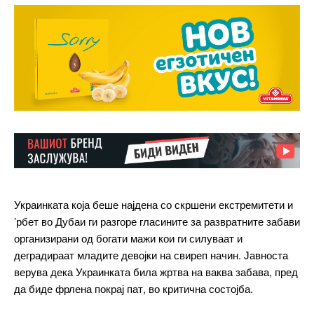
Украинката која беше најдена со скршени екстремитети и
’рбет во Дубаи ги разгоре гласините за развратните забави
организирани од богати мажи кои ги силуваат и
деградираат младите девојки на свиреп начин. Јавноста
верува дека Украинката била жртва на ваква забава, пред
да биде фрлена покрај пат, во критична состојба.