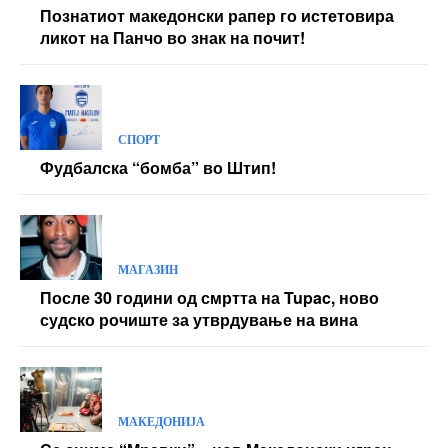
Познатиот македонски рапер го истетовира
ликот на Панчо во знак на почит!
СПОРТ
Фудбалска “бомба” во Штип!
МАГАЗИН
После 30 години од смртта на Tupac, ново
судско рочиште за утврдување на вина
МАКЕДОНИЈА