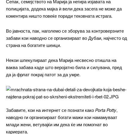
Сепак, семејството на Марија ја негира изјавата на
Nullam eu erat condimentum
Donec quis est ac felis
полицијата, додека мајка ѝ вели дека засега не може да
коментира ништо повеќе поради тековната истрага.
Orci varius natoque dolor
Во јавноста, пак, наголемо се зборува за контроверзните
забави кои наводно се организираат во Дубаи, најчесто од
Pro
страна на богатите шеици.
Некои шпекулираат дека Марија несвесно отишла на
$
100
/ year
placeholder text
ваква забава каде што веројатно била и силувана, пред
да ја фрлат покрај патот за да умре.
ИЗБЕРЕТЕ ПЛАН
Full member access:
Забавите, кои на интернет се познати како
Porta Potty
,
Etiam est nibh, lobortis sit
наводно ги организираат богати мажи кои намамуваат
Praesent euismod ac
млади жени, ветувајќи им дека ќе им помогнат во
Ut mollis pellentesque tortor
кариерата.