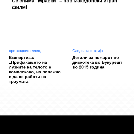
Се снима “Мравки” – нов Македонски игран
филм!
претходниот член,
Следната статија
Експертиза:
Детали за пожарот во
„Прифаќањето на
дискотека во Букурешт
лузните на телото е
во 2015 година
комплексно, но поважно
е да се работи на
траумата“