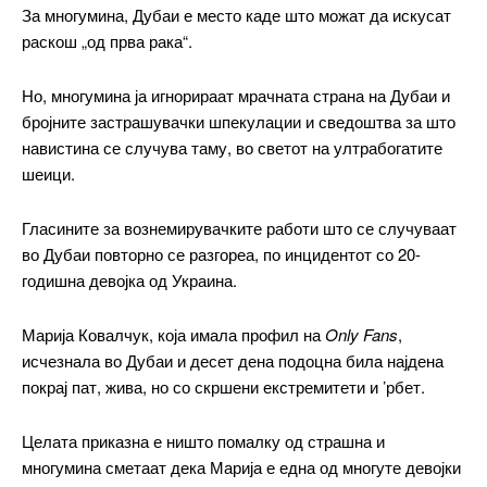
За многумина, Дубаи е место каде што можат да искусат
раскош „од прва рака“.
Но, многумина ја игнорираат мрачната страна на Дубаи и
бројните застрашувачки шпекулации и сведоштва за што
навистина се случува таму, во светот на ултрабогатите
шеици.
Гласините за вознемирувачките работи што се случуваат
во Дубаи повторно се разгореа, по инцидентот со 20-
годишна девојка од Украина.
Марија Ковалчук, која имала профил на
Only Fans
,
исчезнала во Дубаи и десет дена подоцна била најдена
покрај пат, жива, но со скршени екстремитети и ’рбет.
Целата приказна е ништо помалку од страшна и
многумина сметаат дека Марија е една од многуте девојки