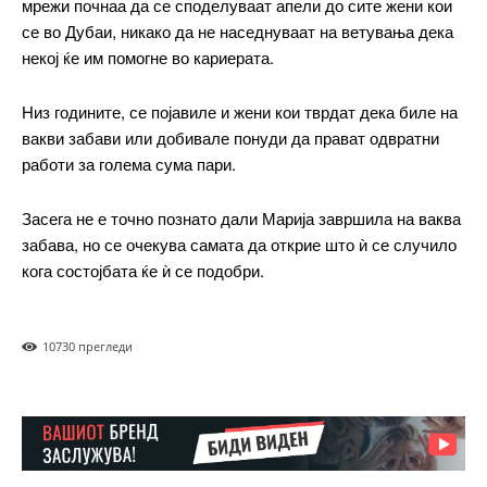
мрежи почнаа да се споделуваат апели до сите жени кои
се во Дубаи, никако да не наседнуваат на ветувања дека
некој ќе им помогне во кариерата.
Низ годините, се појавиле и жени кои тврдат дека биле на
вакви забави или добивале понуди да прават одвратни
работи за голема сума пари.
Засега не е точно познато дали Марија завршила на ваква
забава, но се очекува самата да открие што ѝ се случило
кога состојбата ќе ѝ се подобри.
1073
0 прегледи