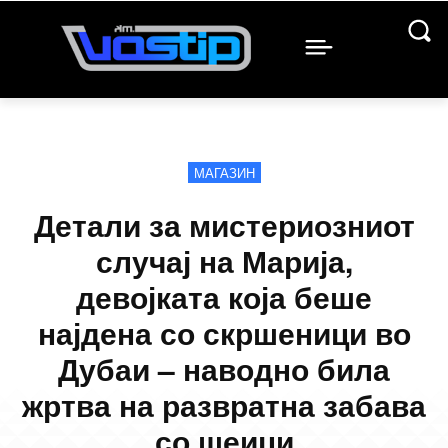
МАГАЗИН
Детали за мистериозниот
случај на Марија,
девојката која беше
најдена со скршеници во
Дубаи – наводно била
жртва на развратна забава
со шеици