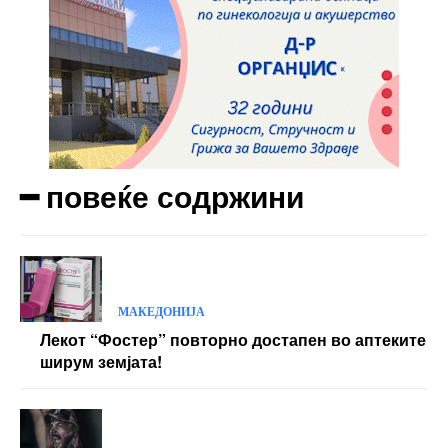
━ повеќе содржини
МАКЕДОНИЈА
Лекот “Фостер” повторно достапен во аптеките
ширум земјата!