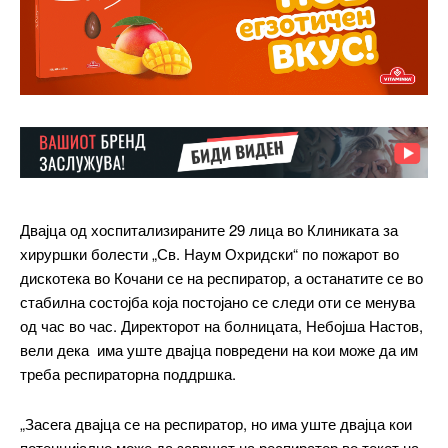
Двајца од хоспитализираните 29 лица во Клиниката за
хируршки болести „Св. Наум Охридски“ по пожарот во
дискотека во Кочани се на респиратор, а останатите се во
стабилна состојба која постојано се следи оти се менува
од час во час. Директорот на болницата, Небојша Настов,
вели дека има уште двајца повредени на кои може да им
треба респираторна поддршка.
„Засега двајца се на респиратор, но има уште двајца кои
потенцијално може да завршат на респиратор во текот на