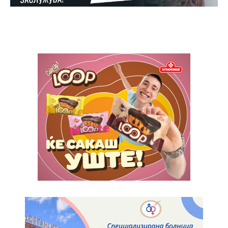
ИЗБЕРЕТЕ ПЛАН
Full member access:
Etiam est nibh, lobortis sit
Praesent euismod ac
Ut mollis pellentesque tortor
Nullam eu erat condimentum
Donec quis est ac felis
Orci varius natoque dolor
Yearly pricing
Monthly pricing