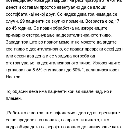
денот и оставам простор евентуално да се влоши
состојбата кај некој друг. Со надеж дека тоа нема да се
случи. 29 пациенти се вкупно примени. Возраста е од 17
до 45 години. Се прави обработка на изгорениците,
примарно отстранување на девитализираното ткиво.
Заради тоа што во првиот момент не можете да видите
кое ткиво е девитализирано, се прават преврски секој ден
или секои два дена и се увидува потреба од
отстранување на девитализираното ткиво. Изгорениците
тргнуваат од 5-6% стигнуваат до 60% “, вели директорот
Настов.
━ pricing plans
Тој објасни дека има пациенти кои вдишале чад, но и
пламен.
Free
„Работата е во тоа што најголемиот дел од изгорениците
се во пределот на главата, на вратот и лицето, што
бесплатно
подразбира дека најверојатно дошло до вдишување како
/ forever