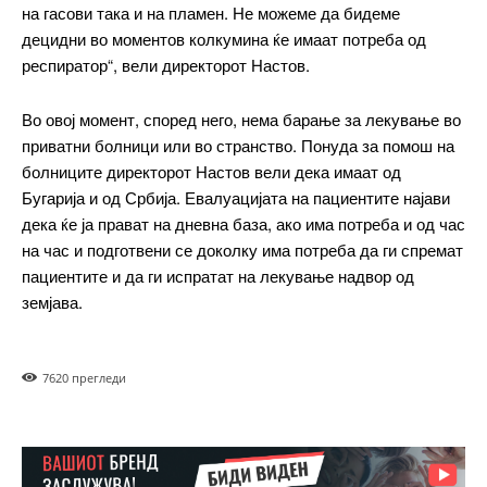
на гасови така и на пламен. Не можеме да бидеме
децидни во моментов колкумина ќе имаат потреба од
респиратор“, вели директорот Настов.
ИЗБЕРЕТЕ ПЛАН
Во овој момент, според него, нема барање за лекување во
Included for free:
приватни болници или во странство. Понуда за помош на
болниците директорот Настов вели дека имаат од
Etiam est nibh, lobortis sit
Бугарија и од Србија. Евалуацијата на пациентите најави
Praesent euismod ac
дека ќе ја прават на дневна база, ако има потреба и од час
Ut mollis pellentesque tortor
на час и подготвени се доколку има потреба да ги спремат
Nullam eu erat condimentum
пациентите и да ги испратат на лекување надвор од
Donec quis est ac felis
земјава.
Orci varius natoque dolor
762
0 прегледи
Pro
$
100
/ year
placeholder text