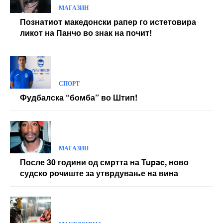
МАГАЗИН
Познатиот македонски рапер го истетовира
ликот на Панчо во знак на почит!
СПОРТ
Фудбалска “бомба” во Штип!
МАГАЗИН
После 30 години од смртта на Tupac, ново
судско рочиште за утврдување на вина