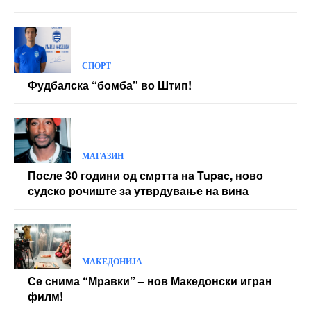
СПОРТ
Фудбалска “бомба” во Штип!
МАГАЗИН
После 30 години од смртта на Tupac, ново
судско рочиште за утврдување на вина
МАКЕДОНИЈА
Се снима “Мравки” – нов Македонски игран
филм!