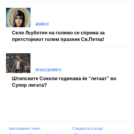
ЖИВОТ
Село Љуботен на големо се спрема за
претстојниот голем празник Св.Петка!
МАКЕДОНИЈА
Штипските Соколи годинава ќе “летаат” во
Супер лигата?
претходниот член,
Следната статија