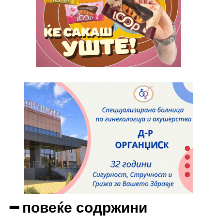
Full member access:
Etiam est nibh, lobortis sit
Praesent euismod ac
Ut mollis pellentesque tortor
Nullam eu erat condimentum
Donec quis est ac felis
Orci varius natoque dolor
Yearly pricing
Monthly pricing
━ повеќе содржини