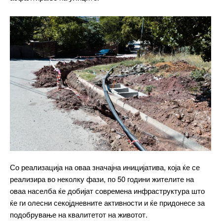
━ pricing plans
Free
бесплатно
/ forever
Со реализација на оваа значајна иницијатива, која ќе се
реализира во неколку фази, по 50 години жителите на
оваа населба ќе добијат современа инфраструктура што
ИЗБЕРЕТЕ ПЛАН
ќе ги олесни секојдневните активности и ќе придонесе за
подобрување на квалитетот на животот.