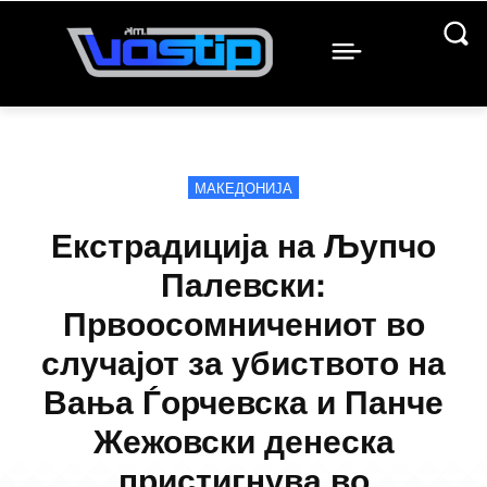
МАКЕДОНИЈА
Екстрадиција на Љупчо
Палевски:
Првоосомничениот во
случајот за убиството на
Вања Ѓорчевска и Панче
Жежовски денеска
пристигнува во