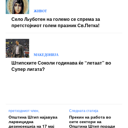
ЖИВОТ
Село Љуботен на големо се спрема за
претстојниот голем празник Св.Петка!
МАКЕДОНИЈА
Штипските Соколи годинава ќе “летаат” во
Супер лигата?
претходниот член,
Следната статија
Општина Штип најавува
Прекин на работа во
ларвицидна
сите сектори на
дезинсекција на 17 мај
Општина Штип поради