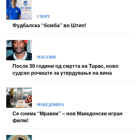
СПОРТ
Фудбалска “бомба” во Штип!
МАГАЗИН
После 30 години од смртта на Tupac, ново
судско рочиште за утврдување на вина
МАКЕДОНИЈА
Се снима “Мравки” – нов Македонски игран
филм!