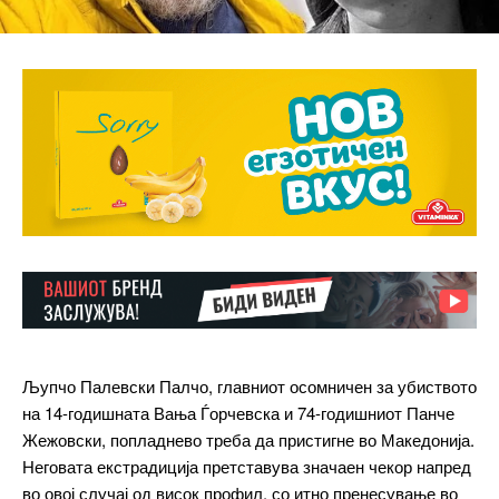
Љупчо Палевски Палчо, главниот осомничен за убиството
━ pricing plans
на 14-годишната Вања Ѓорчевска и 74-годишниот Панче
Жежовски, попладнево треба да пристигне во Македонија.
Неговата екстрадиција претставува значаен чекор напред
во овој случај од висок профил, со итно пренесување во